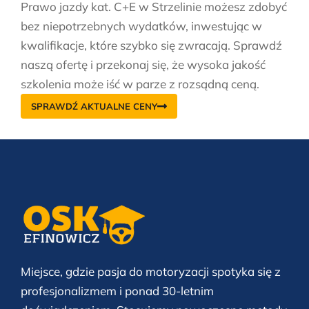
Prawo jazdy kat. C+E w Strzelinie możesz zdobyć
bez niepotrzebnych wydatków, inwestując w
kwalifikacje, które szybko się zwracają. Sprawdź
naszą ofertę i przekonaj się, że wysoka jakość
szkolenia może iść w parze z rozsądną ceną.
SPRAWDŹ AKTUALNE CENY
Miejsce, gdzie pasja do motoryzacji spotyka się z
profesjonalizmem i ponad 30-letnim