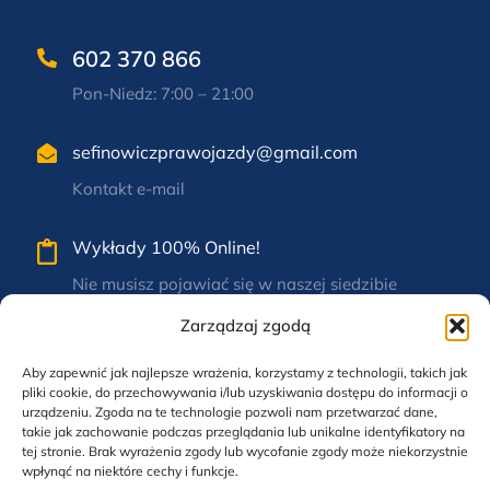
602 370 866
Pon-Niedz: 7:00 – 21:00
sefinowiczprawojazdy@gmail.com
Kontakt e-mail
Wykłady 100% Online!
Nie musisz pojawiać się w naszej siedzibie
Zarządzaj zgodą
Nadrzeczna 3a,
57-220 Ziębice
Aby zapewnić jak najlepsze wrażenia, korzystamy z technologii, takich jak
pliki cookie, do przechowywania i/lub uzyskiwania dostępu do informacji o
Siedziba firmy
urządzeniu. Zgoda na te technologie pozwoli nam przetwarzać dane,
takie jak zachowanie podczas przeglądania lub unikalne identyfikatory na
tej stronie. Brak wyrażenia zgody lub wycofanie zgody może niekorzystnie
wpłynąć na niektóre cechy i funkcje.