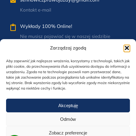
Kontakt e-mail
Wykłady 100% Online!
Nie musisz pojawiać się w naszej siedzibie
Zarządzaj zgodą
Nadrzeczna 3a,
57-220 Ziębice
Aby zapewnić jak najlepsze wrażenia, korzystamy z technologii, takich jak
pliki cookie, do przechowywania i/lub uzyskiwania dostępu do informacji o
Siedziba firmy
urządzeniu. Zgoda na te technologie pozwoli nam przetwarzać dane,
takie jak zachowanie podczas przeglądania lub unikalne identyfikatory na
tej stronie. Brak wyrażenia zgody lub wycofanie zgody może niekorzystnie
wpłynąć na niektóre cechy i funkcje.
Akceptuję
Odmów
© 2024-2026 OSK Sylwester Efinowicz. Realizacja:
Metrics Solutions
Zobacz preferencje